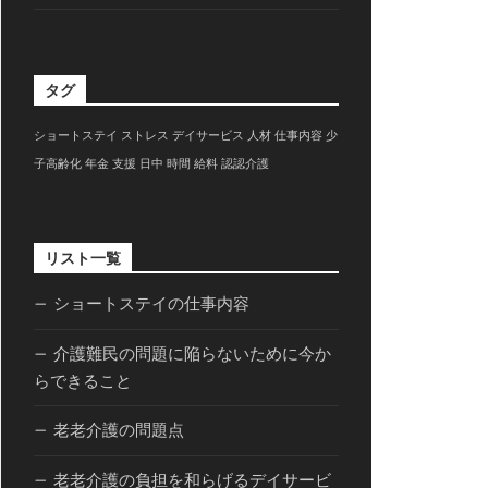
タグ
ショートステイ
ストレス
デイサービス
人材
仕事内容
少
子高齢化
年金
支援
日中
時間
給料
認認介護
リスト一覧
ショートステイの仕事内容
介護難民の問題に陥らないために今か
らできること
老老介護の問題点
老老介護の負担を和らげるデイサービ