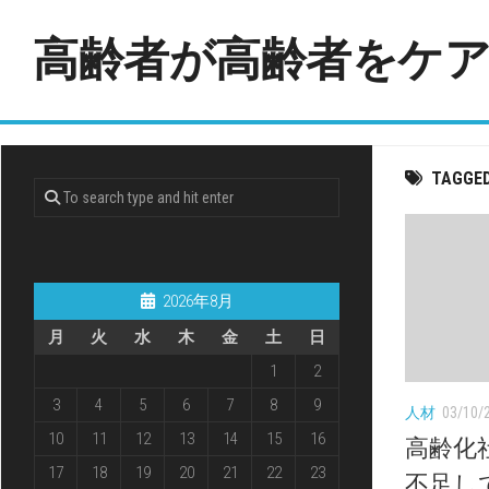
Skip
to
高齢者が高齢者をケ
content
TAGGE
2026年8月
月
火
水
木
金
土
日
1
2
3
4
5
6
7
8
9
人材
03/10/
10
11
12
13
14
15
16
高齢化
17
18
19
20
21
22
23
不足し