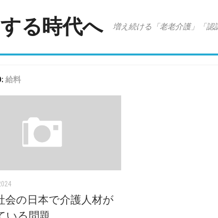
アする時代へ
増え続ける「老老介護」「認
D:
給料
2024
社会の日本で介護人材が
ている問題