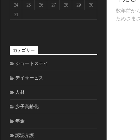
24
25
26
27
28
29
30
数年前か
31
ためさまざ
カテゴリー
ショートステイ
デイサービス
人材
少子高齢化
年金
認認介護