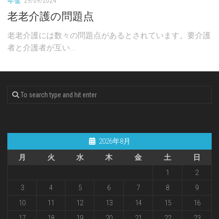
年金
29/09/2024
老老介護の問題点
老老介護には数々の問題点があるとされています。要介護
者と介護者が互い...
2026年8月
月
火
水
木
金
土
日
1
2
3
4
5
6
7
8
9
10
11
12
13
14
15
16
17
18
19
20
21
22
23