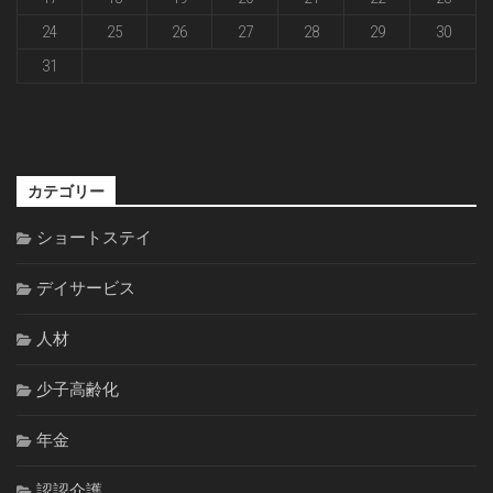
24
25
26
27
28
29
30
31
カテゴリー
ショートステイ
デイサービス
人材
少子高齢化
年金
認認介護