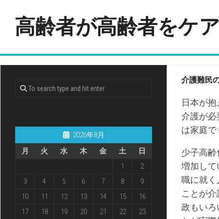
Skip
to
高齢者が高齢者をケ
content
介護難民
日本が抱
介護が必
は家庭で
2026年8月
月
火
水
木
金
土
日
少子高齢
増加して
1
2
職に就く
3
4
5
6
7
8
9
ことが介
10
11
12
13
14
15
16
政もいろ
17
18
19
20
21
22
23