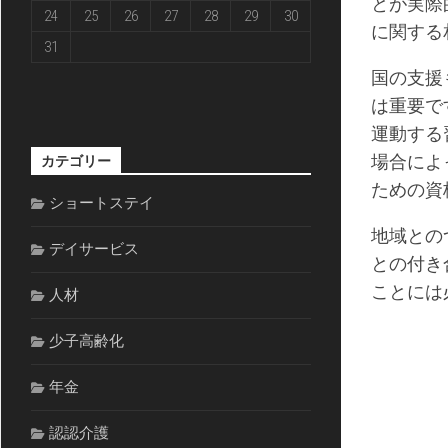
とが実際
24
25
26
27
28
29
30
に関する
31
国の支援
は重要で
運動する
場合によ
カテゴリー
ための資
ショートステイ
地域との
デイサービス
との付き
ことには
人材
少子高齢化
年金
認認介護