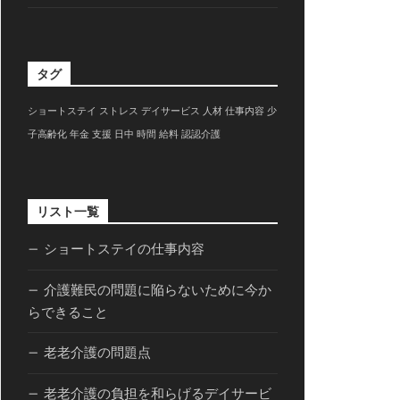
タグ
ショートステイ
ストレス
デイサービス
人材
仕事内容
少
子高齢化
年金
支援
日中
時間
給料
認認介護
リスト一覧
ショートステイの仕事内容
介護難民の問題に陥らないために今か
らできること
老老介護の問題点
老老介護の負担を和らげるデイサービ