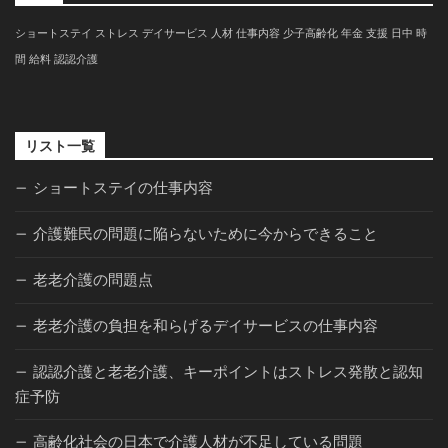
ショートステイ
ストレス
デイサービス
人材
仕事内容
少子高齢化
年金
支援
日中
時
間
給料
認認介護
リスト一覧
ショートステイの仕事内容
介護難民の問題に陥らないために今からできること
老老介護の問題点
老老介護の負担を和らげるデイサービスの仕事内容
認認介護と老老介護、キーポイントはストレス発散と認知
症予防
高齢化社会の日本で介護人材が不足している問題