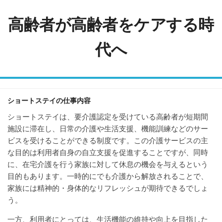
Skip
to
高齢者が高齢者をケアする時
content
代へ
ショートステイの仕事内容
ショートステイは、要介護認定を受けている高齢者が短期間
施設に滞在し、日常の介護や生活支援、機能訓練などのサー
ビスを受けることができる制度です。この介護サービスの主
な目的は利用者自身の自立支援を促進することですが、同時
に、在宅介護を行う家族に対して休息の機会を与えるという
目的もあります。一時的にでも介護から解放されることで、
家族には精神的・身体的なリフレッシュが期待できるでしょ
う。
一方、利用者にとっては、生活機能の維持や向上を目指した