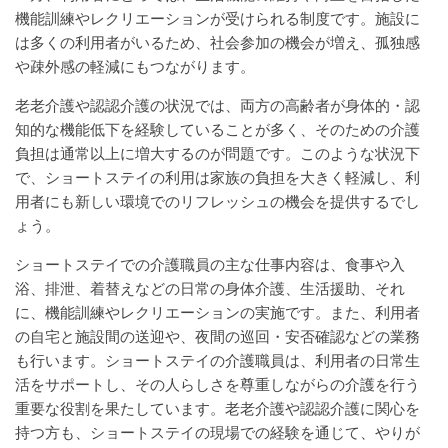
機能訓練やレクリエーションが受けられる制度です。施設に
は多くの利用者がいるため、社会参加の機会が増え、孤独感
や疎外感の軽減にもつながります。
老老介護や認認介護の状況では、両方の高齢者が身体的・認
知的な機能低下を経験していることが多く、そのための介護
負担は通常以上に増大するのが問題です。このような状況下
で、ショートステイの利用は家族の負担を大きく軽減し、利
用者にも新しい環境でのリフレッシュの機会を提供するでし
ょう。
ショートステイでの介護職員の主な仕事内容は、食事や入
浴、排泄、着替えなどの日常の身体介護、生活援助、それ
に、機能訓練やレクリエーションの実施です。また、利用者
の自宅と施設間の送迎や、夜間の巡回・安否確認などの業務
も行います。ショートステイの介護職員は、利用者の日常生
活をサポートし、その人らしさを尊重しながらの介護を行う
重要な役割を果たしています。老老介護や認認介護に関心を
持つ方も、ショートステイの現場での経験を通じて、やりが